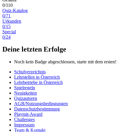
0/110
Quiz-Katalog
0/71
Urkunden
0/15
Special
0/24
Deine letzten Erfolge
Noch kein Badge abgeschlossen, starte mit dem ersten!
Schulverzeichnis
Lehrstellen in Österreich
Lehrbetriebe in Österreich
Spielregeln
Neuigkeiten
Quizautoren
AGB/Nutzungsbedingungen
Datenschutzbestimmung
Playmit-Award
Challenges
Impressum
Team & Kontakt