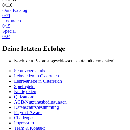
0/110
Quiz-Katalog
0/71
Urkunden
0/15
Special
0/24
Deine letzten Erfolge
Noch kein Badge abgeschlossen, starte mit dem ersten!
Schulverzeichnis
Lehrstellen in Österreich
Lehrbetriebe in Österreich
Spielregeln
Neuigkeiten
Quizautoren
AGB/Nutzungsbedingungen
Datenschutzbestimmung
Playmit-Award
Challenges
Impressum
Team & Kontakt