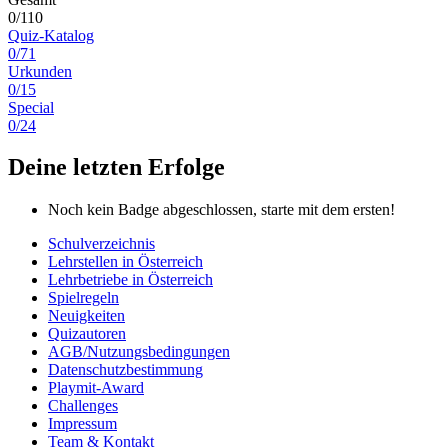
0/110
Quiz-Katalog
0/71
Urkunden
0/15
Special
0/24
Deine letzten Erfolge
Noch kein Badge abgeschlossen, starte mit dem ersten!
Schulverzeichnis
Lehrstellen in Österreich
Lehrbetriebe in Österreich
Spielregeln
Neuigkeiten
Quizautoren
AGB/Nutzungsbedingungen
Datenschutzbestimmung
Playmit-Award
Challenges
Impressum
Team & Kontakt