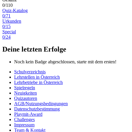
0/110
Quiz-Katalog
0/71
Urkunden
0/15
Special
0/24
Deine letzten Erfolge
Noch kein Badge abgeschlossen, starte mit dem ersten!
Schulverzeichnis
Lehrstellen in Österreich
Lehrbetriebe in Österreich
Spielregeln
Neuigkeiten
Quizautoren
AGB/Nutzungsbedingungen
Datenschutzbestimmung
Playmit-Award
Challenges
Impressum
Team & Kontakt