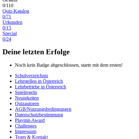
0/110
Quiz-Katalog
0/71
Urkunden
0/15
Special
0/24
Deine letzten Erfolge
Noch kein Badge abgeschlossen, starte mit dem ersten!
Schulverzeichnis
Lehrstellen in Österreich
Lehrbetriebe in Österreich
Spielregeln
Neuigkeiten
Quizautoren
AGB/Nutzungsbedingungen
Datenschutzbestimmung
Playmit-Award
Challenges
Impressum
Team & Kontakt