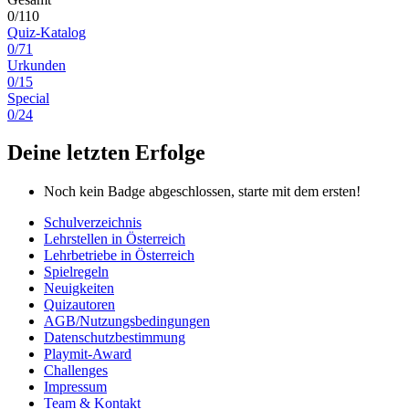
0/110
Quiz-Katalog
0/71
Urkunden
0/15
Special
0/24
Deine letzten Erfolge
Noch kein Badge abgeschlossen, starte mit dem ersten!
Schulverzeichnis
Lehrstellen in Österreich
Lehrbetriebe in Österreich
Spielregeln
Neuigkeiten
Quizautoren
AGB/Nutzungsbedingungen
Datenschutzbestimmung
Playmit-Award
Challenges
Impressum
Team & Kontakt