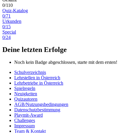
0/110
Quiz-Katalog
0/71
Urkunden
0/15
Special
0/24
Deine letzten Erfolge
Noch kein Badge abgeschlossen, starte mit dem ersten!
Schulverzeichnis
Lehrstellen in Österreich
Lehrbetriebe in Österreich
Spielregeln
Neuigkeiten
Quizautoren
AGB/Nutzungsbedingungen
Datenschutzbestimmung
Playmit-Award
Challenges
Impressum
Team & Kontakt