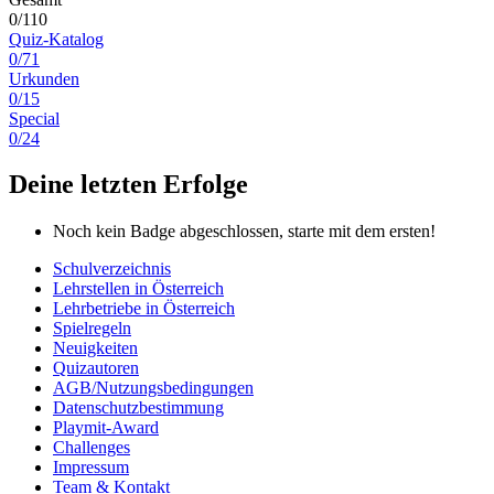
0/110
Quiz-Katalog
0/71
Urkunden
0/15
Special
0/24
Deine letzten Erfolge
Noch kein Badge abgeschlossen, starte mit dem ersten!
Schulverzeichnis
Lehrstellen in Österreich
Lehrbetriebe in Österreich
Spielregeln
Neuigkeiten
Quizautoren
AGB/Nutzungsbedingungen
Datenschutzbestimmung
Playmit-Award
Challenges
Impressum
Team & Kontakt