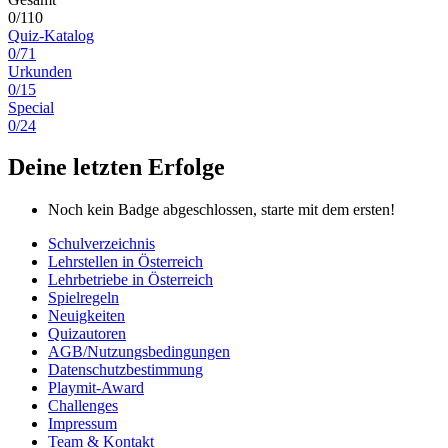
0/110
Quiz-Katalog
0/71
Urkunden
0/15
Special
0/24
Deine letzten Erfolge
Noch kein Badge abgeschlossen, starte mit dem ersten!
Schulverzeichnis
Lehrstellen in Österreich
Lehrbetriebe in Österreich
Spielregeln
Neuigkeiten
Quizautoren
AGB/Nutzungsbedingungen
Datenschutzbestimmung
Playmit-Award
Challenges
Impressum
Team & Kontakt