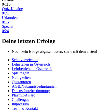
0/110
Quiz-Katalog
0/71
Urkunden
0/15
Special
0/24
Deine letzten Erfolge
Noch kein Badge abgeschlossen, starte mit dem ersten!
Schulverzeichnis
Lehrstellen in Österreich
Lehrbetriebe in Österreich
Spielregeln
Neuigkeiten
Quizautoren
AGB/Nutzungsbedingungen
Datenschutzbestimmung
Playmit-Award
Challenges
Impressum
Team & Kontakt