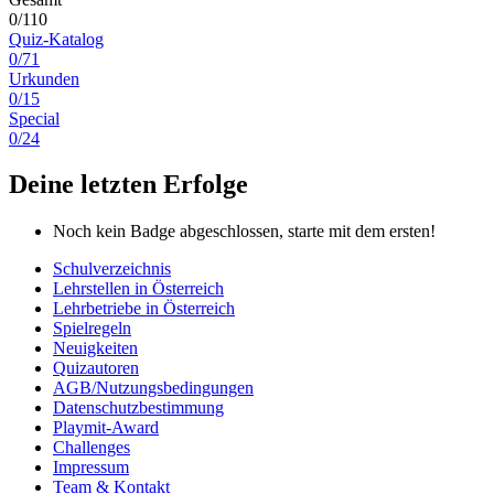
0/110
Quiz-Katalog
0/71
Urkunden
0/15
Special
0/24
Deine letzten Erfolge
Noch kein Badge abgeschlossen, starte mit dem ersten!
Schulverzeichnis
Lehrstellen in Österreich
Lehrbetriebe in Österreich
Spielregeln
Neuigkeiten
Quizautoren
AGB/Nutzungsbedingungen
Datenschutzbestimmung
Playmit-Award
Challenges
Impressum
Team & Kontakt