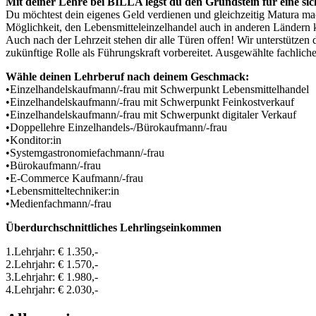
Mit deiner Lehre bei BILLA legst du den Grundstein für eine si
Du möchtest dein eigenes Geld verdienen und gleichzeitig Matura mach
Möglichkeit, den Lebensmitteleinzelhandel auch in anderen Ländern 
Auch nach der Lehrzeit stehen dir alle Türen offen! Wir unterstütze
zukünftige Rolle als Führungskraft vorbereitet. Ausgewählte fachlic
Wähle deinen Lehrberuf nach deinem Geschmack:
•Einzelhandelskaufmann/-frau mit Schwerpunkt Lebensmittelhandel
•Einzelhandelskaufmann/-frau mit Schwerpunkt Feinkostverkauf
•Einzelhandelskaufmann/-frau mit Schwerpunkt digitaler Verkauf
•Doppellehre Einzelhandels-/Bürokaufmann/-frau
•Konditor:in
•Systemgastronomiefachmann/-frau
•Bürokaufmann/-frau
•E-Commerce Kaufmann/-frau
•Lebensmitteltechniker:in
•Medienfachmann/-frau
Überdurchschnittliches Lehrlingseinkommen
1.Lehrjahr: € 1.350,-
2.Lehrjahr: € 1.570,-
3.Lehrjahr: € 1.980,-
4.Lehrjahr: € 2.030,-