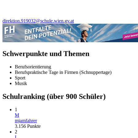
direktion.919032@schule.wien.gv.at
Schwerpunkte und Themen
Berufsorientierung
Berufspraktische Tage in Firmen (Schnuppertage)
Sport
Musik
Schulranking
(über 900 Schüler)
1
M
mjamfahrer
3.156
Punkte
2
L