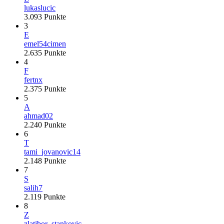
lukaslucic
3.093
Punkte
3
E
emel54cimen
2.635
Punkte
4
F
fertnx
2.375
Punkte
5
A
ahmad02
2.240
Punkte
6
T
tami_jovanovic14
2.148
Punkte
7
S
salih7
2.119
Punkte
8
Z
zlatibor_stankovic