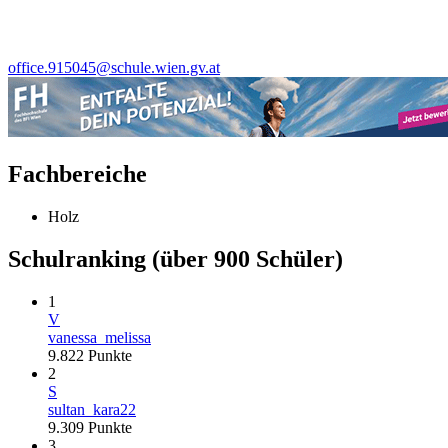
office.915045@schule.wien.gv.at
Fachbereiche
Holz
Schulranking
(über 900 Schüler)
1
V
vanessa_melissa
9.822
Punkte
2
S
sultan_kara22
9.309
Punkte
3