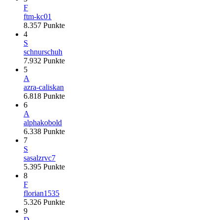
F
ftm-kc01
8.357
Punkte
4
S
schnurschuh
7.932
Punkte
5
A
azra-caliskan
6.818
Punkte
6
A
alphakobold
6.338
Punkte
7
S
sasalzrvc7
5.395
Punkte
8
F
florian1535
5.326
Punkte
9
D