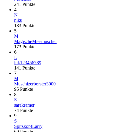
241
Punkte
4
N
niku
183
Punkte
5
M
MagischeMiesmuschel
173
Punkte
6
L
luk123456789
141
Punkte
7
M
Muschizerborster3000
95
Punkte
8
S
sarakramer
74
Punkte
9
S
SpitzkopfLarry
69
Punkte