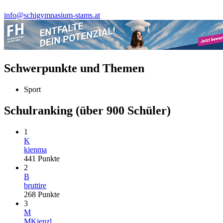
info@schigymnasium-stams.at
Schwerpunkte und Themen
Sport
Schulranking
(über 900 Schüler)
1
K
kienma
441
Punkte
2
B
bruttire
268
Punkte
3
M
MKienzl