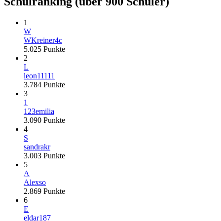
Schulranking
(über 900 Schüler)
1
W
WKreiner4c
5.025
Punkte
2
L
leon11111
3.784
Punkte
3
1
123emilia
3.090
Punkte
4
S
sandrakr
3.003
Punkte
5
A
Alexso
2.869
Punkte
6
E
eldar187