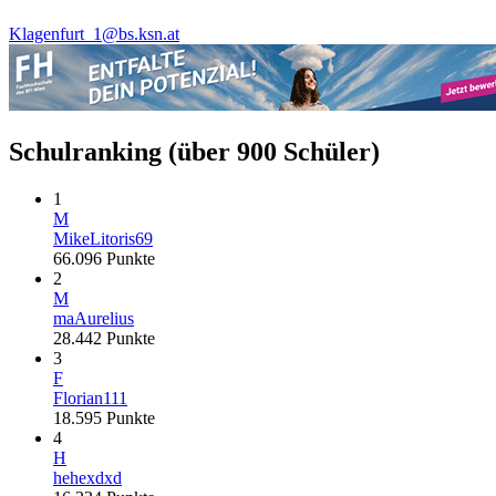
Klagenfurt_1@bs.ksn.at
Schulranking
(über 900 Schüler)
1
M
MikeLitoris69
66.096
Punkte
2
M
maAurelius
28.442
Punkte
3
F
Florian111
18.595
Punkte
4
H
hehexdxd