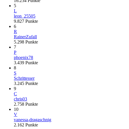
16.234
Punkte
5
L
leon_25505
9.827
Punkte
6
R
RainerZufall
5.298
Punkte
7
P
phoenix78
3.439
Punkte
8
S
Schrittesser
3.245
Punkte
9
C
chris03
2.758
Punkte
10
V
vanessa-dragaschnig
2.162
Punkte