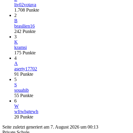
liv02votava
1.708
Punkte
2
B
brasilien16
242
Punkte
3
K
kramsi
175
Punkte
4
A
aserty17702
91
Punkte
5
S
souahib
55
Punkte
6
W
wfrwhgtewh
20
Punkte
Seite zuletzt generiert am 7. August 2026 um 00:13
Private Schule